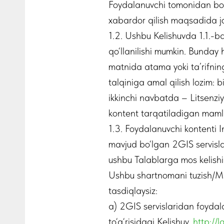
Foydalanuvchi tomonidan bosh
xabardor qilish maqsadida joy
1.2. Ushbu Kelishuvda 1.1.-
qo‘llanilishi mumkin. Bunday
matnida atama yoki ta’rifnin
talqiniga amal qilish lozim: b
ikkinchi navbatda – Litsenziy
kontent tarqatiladigan mamla
1.3. Foydalanuvchi kontenti 
mavjud bo‘lgan 2GIS servisla
ushbu Talablarga mos kelishi
Ushbu shartnomani tuzish/Mik
tasdiqlaysiz:
a) 2GIS servislaridan foydal
to‘g‘risidagi Kelishuv,
http://