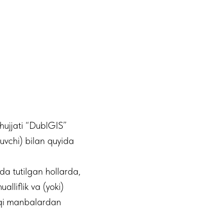
hujjati “DublGIS”
uvchi) bilan quyida
da tutilgan hollarda,
lliflik va (yoki)
shqi manbalardan