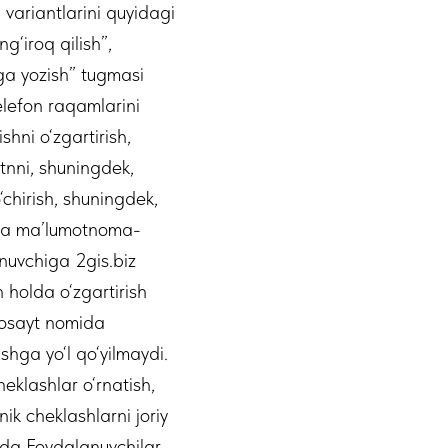
variantlarini quyidagi
g‘iroq qilish”,
rga yozish” tugmasi
telefon raqamlarini
shni o‘zgartirish,
tnni, shuningdek,
‘chirish, shuningdek,
olda ma’lumotnoma-
anuvchiga 2gis.biz
 holda o‘zgartirish
krosayt nomida
ishga yo‘l qo‘yilmaydi.
eklashlar o‘rnatish,
k cheklashlarni joriy
lda Foydalanuvchilar