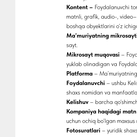
Kontent –
Foydalanuvchi to
matnli, grafik, audio-, vide
boshqa obyektlarini o‘z ichi
Ma’muriyatning mikrosayti
sayt.
Mikrosayt muqovasi
– Foyd
yuklab olinadigan va Foydal
Platforma
– Ma’muriyatning 
Foydalanuvchi
– ushbu Kelis
shaxs nomidan va manfaatlari
Kelishuv
– barcha qo‘shimcha 
Kompaniya haqidagi matn
uchun ochiq bo‘lgan maxsus m
Fotosuratlari
– yuridik shaxs