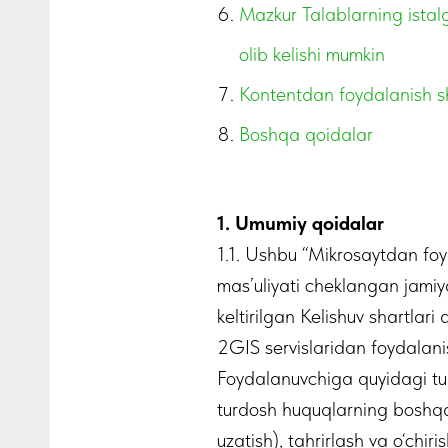
Mazkur Talablarning istal
olib kelishi mumkin
Kontentdan foydalanish sh
Boshqa qoidalar
1. Umumiy qoidalar
1.1. Ushbu “Mikrosaytdan foy
mas’uliyati cheklangan jamiy
keltirilgan Kelishuv shartlari 
2GIS servislaridan foydalanis
Foydalanuvchiga quyidagi turd
turdosh huquqlarning boshqa 
uzatish), tahrirlash va o‘chiri