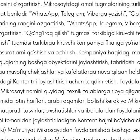
ini o‘zgartirish, Mikrosaytdagi amal tugmalarining turli 
at beriladi: “WhatsApp, Telegram, Viberga yozish”, “Qo‘n
larining rangini o‘zgartirish, “WhatsApp, Telegram, Vibe
zgartirish, “Qo‘ng‘iroq qilish” tugmasi tarkibiga kiruvchi 
urish” tugmasi tarkibiga kiruvchi kompaniya filialiga yo‘nali
suratlarni qo‘shish va o‘chirish, Kompaniya haqidagi ma
uquqlarning boshqa obyektlarini joylashtirish, tahrirlash, o
iga muvofiq cheklashlar va kafolatlarga rioya qilgan h
hidagi Kontentni joylashtirish uchun taqdim etish. Foydal
ikrosayt nomini quyidagi texnik talablarga rioya qilgan
mida lotin harflari, arab raqamlari bo‘lishi kerak va Mi
haqoratli tasvirlar, o‘xshatishlar va iboralardan foydalan
i tomonidan joylashtiriladigan Kontent hajmi bo‘yicha ch
ki) Ma’muriyat Mikrosaytidan foydalanishda boshqa texni
lar har zamonda bilan Ma’muriyat tanlagan shakl va usu