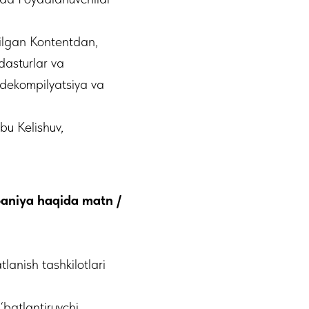
rilgan Kontentdan,
dasturlar va
i dekompilyatsiya va
bu Kelishuv,
paniya haqida matn /
tlanish tashkilotlari
‘batlantiruvchi