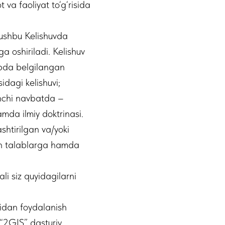
va faoliyat to‘g‘risida
 ushbu Kelishuvda
a oshiriladi. Kelishuv
ibda belgilangan
idagi kelishuvi;
tinchi navbatda –
mda ilmiy doktrinasi.
shtirilgan va/yoki
gan talablarga hamda
i siz quyidagilarni
ridan foydalanish
 “2GIS” dasturiy