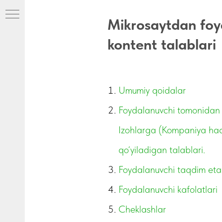
Mikrosaytdan foyd
kontent talablari
Umumiy qoidalar
huvi
Foydalanuvchi tomonidan e
Izohlarga (Kompaniya haq
’lumot
qo‘yiladigan talablari.
Foydalanuvchi taqdim eta
Foydalanuvchi kafolatlari
Cheklashlar