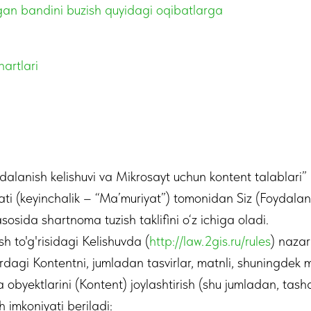
gan bandini buzish quyidagi oqibatlarga
artlari
dalanish kelishuvi va Mikrosayt uchun kontent talablari” 
ati (keyinchalik – “Ma’muriyat”) tomonidan Siz (Foydalan
asosida shartnoma tuzish taklifini o‘z ichiga oladi.
h to'g'risidagi Kelishuvda (
http://law.2gis.ru/rules
) nazar
agi Kontentni, jumladan tasvirlar, matnli, shuningdek mua
obyektlarini (Kontent) joylashtirish (shu jumladan, ta
sh imkoniyati beriladi: