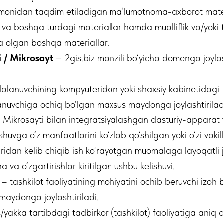
monidan taqdim etiladigan ma’lumotnoma-axborot materi
o– va boshqa turdagi materiallar hamda mualliflik va/yoki
ga olgan boshqa materiallar.
 / Mikrosayt
– 2gis.biz manzili bo‘yicha domenga joylas
alanuvchining kompyuteridan yoki shaxsiy kabinetidagi
anuvchiga ochiq bo‘lgan maxsus maydonga joylashtiriladi
Mikrosayti bilan integratsiyalashgan dasturiy-apparat v
huvga o‘z manfaatlarini ko‘zlab qo‘shilgan yoki o‘zi vakill
dan kelib chiqib ish ko‘rayotgan muomalaga layoqatli j
va o‘zgartirishlar kiritilgan ushbu kelishuvi.
– tashkilot faoliyatining mohiyatini ochib beruvchi izoh 
aydonga joylashtiriladi.
/yakka tartibdagi tadbirkor (tashkilot) faoliyatiga aniq