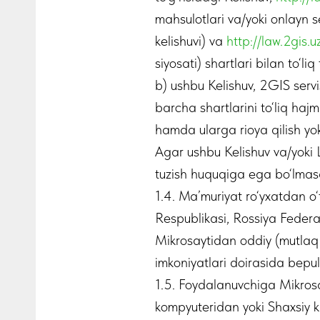
mahsulotlari va/yoki onlayn s
kelishuvi) va
http://law.2gis.u
siyosati) shartlari bilan to‘li
b) ushbu Kelishuv, 2GIS servis
barcha shartlarini to‘liq haj
hamda ularga rioya qilish yok
Agar ushbu Kelishuv va/yoki L
tuzish huquqiga ega bo‘lmasa
1.4. Ma’muriyat ro‘yxatdan o
Respublikasi, Rossiya Federa
Mikrosaytidan oddiy (mutlaq 
imkoniyatlari doirasida bepul
1.5. Foydalanuvchiga Mikrosa
kompyuteridan yoki Shaxsiy ka