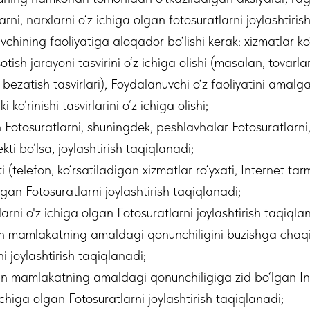
ni, narxlarni o‘z ichiga olgan fotosuratlarni joylashtiris
chining faoliyatiga aloqador bo‘lishi kerak: xizmatlar ko‘r
otish jarayoni tasvirini o‘z ichiga olishi (masalan, tovarla
ni bezatish tasvirlari), Foydalanuvchi o‘z faoliyatini amalg
o‘rinishi tasvirlarini o‘z ichiga olishi;
n Fotosuratlarni, shuningdek, peshlavhalar Fotosuratlarn
ti bo‘lsa, joylashtirish taqiqlanadi;
(telefon, ko‘rsatiladigan xizmatlar ro‘yxati, Internet ta
lgan Fotosuratlarni joylashtirish taqiqlanadi;
arni o'z ichiga olgan Fotosuratlarni joylashtirish taqiqla
an mamlakatning amaldagi qonunchiligini buzishga chaqi
i joylashtirish taqiqlanadi;
gan mamlakatning amaldagi qonunchiligiga zid bo‘lgan In
higa olgan Fotosuratlarni joylashtirish taqiqlanadi;