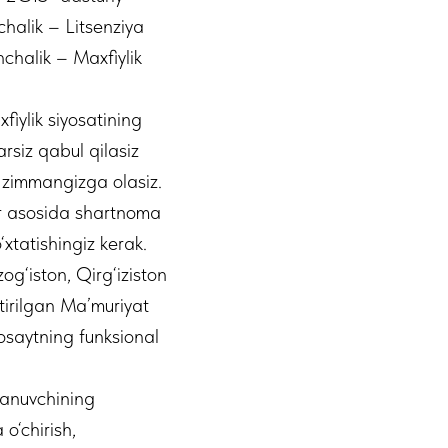
chalik – Litsenziya
nchalik – Maxfiylik
fiylik siyosatining
rsiz qabul qilasiz
z zimmangizga olasiz.
lar asosida shartnoma
tatishingiz kerak.
g‘iston, Qirg‘iziston
tirilgan Ma’muriyat
osaytning funksional
lanuvchining
o‘chirish,