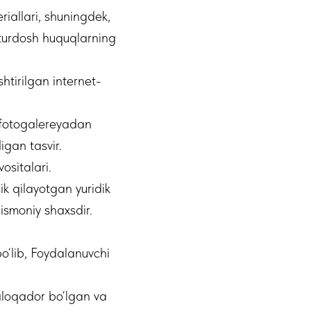
allari, shuningdek,
 turdosh huquqlarning
htirilgan internet-
 fotogalereyadan
gan tasvir.
ositalari.
ik qilayotgan yuridik
ismoniy shaxsdir.
bo‘lib, Foydalanuvchi
 aloqador bo‘lgan va