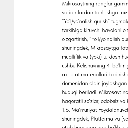
Mikrosaytning ranglar gammas
variantlardan tanlashga ruxs
“Yo‘l/yo‘nalish qurish” tugma
tarkibiga kiruvchi havolani o‘
o‘zgartirish, “Yo‘l/yo‘nalish q
shuningdek, Mikrosaytga foto
mualliflik va (yoki) turdosh h
ushbu Kelishuvning 4-bo‘lim
axborot materiallari ko‘rinis
domenidan oldin joylashgan M
huquqi beriladi: Mikrosayt no
haqoratli so‘zlar, odobsiz va 
1.6. Ma’muriyat Foydalanuvch
shuningdek, Platforma va (yo
etish huquqiga ega bo‘lib, u