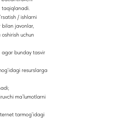
h taqiqlanadi.
satish / ishlarni
r bilan javonlar,
a oshirish uchun
i, agar bunday tasvir
rmog‘idagi resurslarga
nadi;
ruvchi ma’lumotlarni
ternet tarmog‘idagi