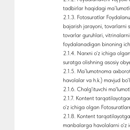
tadbirlar haqidagi ma’lumotlar
2.1.3. Fotosuratlar Foydalanuv
bajarish jarayoni, tovarlarni s
tovarlar guruhlari, vitrinalar
foydalanadigan binoning ichki k
2.1.4. Narxni o‘z ichiga olga
suratga olishning asosiy obyek
2.1.5. Ma’lumotnoma axboroti 
havolalar va h.k.) mavjud bo‘
2.1.6. Chalg'ituvchi ma'lumotl
2.1.7. Kontent tarqatilayotg
o‘z ichiga olgan Fotosuratlarn
2.1.8. Kontent tarqatilayot
manbalarga havolalarni o‘z ic