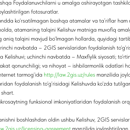
qa Foydalanuvchilarni u amalga oshirayotgan tashkilot 
lashtirilgan fotosuratlar.
bandda ko‘rsatilmagan boshqa atamalar va ta’riflar ham
 holda, atamaning talqini Kelishuv matniga muvofiq amalg
g aniq talqini mavjud bo‘lmagan hollarda, quyidagi tart
irinchi navbatda – 2GIS servislaridan foydalanish to‘g‘ris
a Kelishuvi; uchinchi navbatda – Maxfiylik siyosati; to‘r
kat qonunchiligi; va nihoyat – ishbilarmonlik odatlari ha
Internet tarmog‘ida
http://law.2gis.uz/rules
manzilida joyla
ridan foydalanish to‘g‘risidagi Kelishuvda ko‘zda tutil
 shart.
rosaytning funksional imkoniyatlaridan foydalanish orqal
anishni boshlashdan oldin ushbu Kelishuv, 2GIS servisla
law.2gis.uz/licensing-agreement
manzilida joylashtirilgan