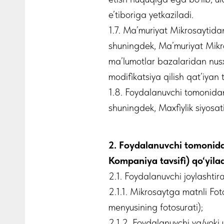
e’tiboriga yetkaziladi.
1.7. Ma’muriyat Mikrosaytida
shuningdek, Ma’muriyat Mikro
ma’lumotlar bazalaridan nusxa
modifikatsiya qilish qat’iyan
1.8. Foydalanuvchi tomonidan
shuningdek, Maxfiylik siyosa
2. Foydalanuvchi tomonida
Kompaniya tavsifi) qo‘yilad
2.1. Foydalanuvchi joylashtir
2.1.1. Mikrosaytga matnli Foto
menyusining fotosurati);
2.1.2. Foydalanuvchi va/yoki 