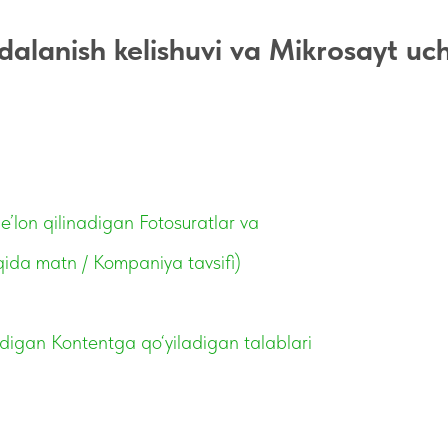
alanish kelishuvi va Mikrosayt uc
’lon qilinadigan Fotosuratlar va
ida matn / Kompaniya tavsifi)
digan Kontentga qo‘yiladigan talablari