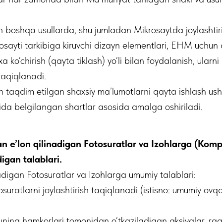
n boshqa usullarda, shu jumladan Mikrosaytda joylashti
sayti tarkibiga kiruvchi dizayn elementlari, EHM uchun 
 ko‘chirish (qayta tiklash) yo‘li bilan foydalanish, ularn
 taqiqlanadi.
 taqdim etilgan shaxsiy ma’lumotlarni qayta ishlash ush
tida belgilangan shartlar asosida amalga oshiriladi.
n e’lon qilinadigan Fotosuratlar va Izohlarga (Kom
igan talablari.
adigan Fotosuratlar va Izohlarga umumiy talablari:
suratlarni joylashtirish taqiqlanadi (istisno: umumiy ovqa
uning hamkorlari tomonidan o‘tkaziladigan aksiyalar, rag